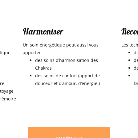
Harmoniser
Reco
​Un soin énergétique peut aussi vous
​Les tec
tique,
apporter :
de
des soins d’harmonisation des
de
Chakras
de
des soins de confort (apport de
… 
ire
douceur et d’amour, d’énergie )
Di
ttoyage
 mémoire